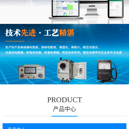
PRODUCT
产品中心