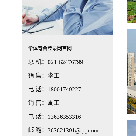
华体育会登录网官网
总 机：021-62476799
销 售：李工
电 话：18001749227
销 售：周工
电 话：13636353316
邮 箱：363621391@qq.com