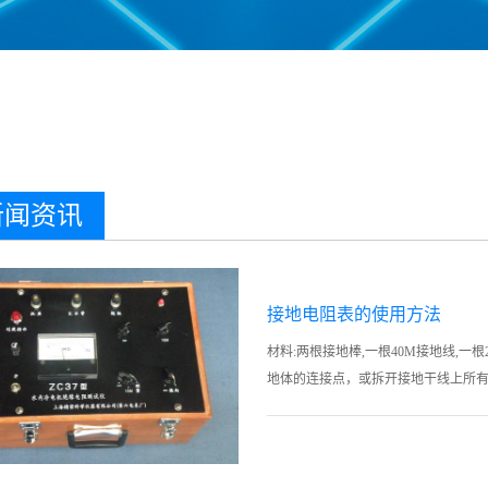
新闻资讯
接地电阻表的使用方法
材料:两根接地棒,一根40M接地线,一
地体的连接点，或拆开接地干线上所有接