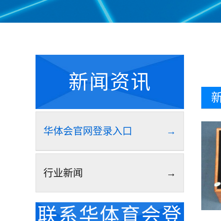
新闻资讯
华体会官网登录入口
→
行业新闻
→
联系华体育会登