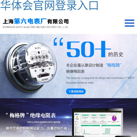
华体会官网登录入口