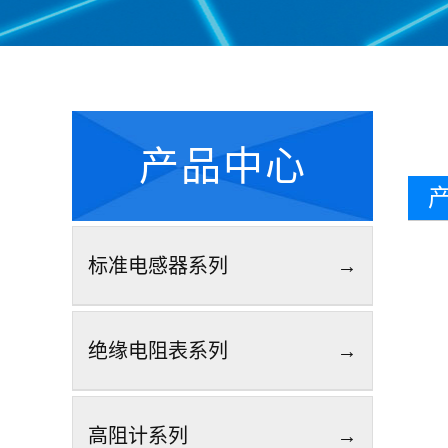
产品中心
标准电感器系列
→
绝缘电阻表系列
→
高阻计系列
→