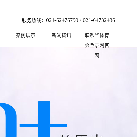
021-62476799 / 021-64732486
服务热线：
案例展示
新闻资讯
联系华体育
会登录网官
网